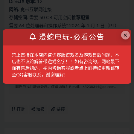
DirectX 版本:
12
网络:
宽带互联网连接
存储空间:
需要 50 GB 可用空间
推荐配置:
需要 64 位处理器和操作系统
*
2024 年 1 月 1 日（PT）
×
起，Steam 客户端将仅支持 Windows 10 及更新版本。
漫蛇电玩-必看公告
声明：
本站提供的资源转载自国内外各大媒体和网络，仅供试玩
禁止直接在本店内咨询客服遊戏名及游戏售后问题，本
体验；不得将上述内容用于商业或者非法用途，否则，一切后果
店也不议论解答带遊戏名字！！如有咨询的，网站最下
请用户自负。您必须在下载后的24个小时之内，从您的电脑中彻
面有售后裙的，裙内咨询客服或者点上面持续更新跳转
底删除上述内容。如果您喜欢该游戏内容，请支持正版，购买注
至QQ客服联系，谢谢理解！
册，得到更好的正版服务。我们非常重视版权问题，如有侵权请
邮件与我们联系处理。敬请谅解！E-mail：65238314@qq.com。
打赏
海报
链接