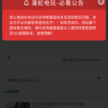
×
漫蛇电玩-必看公告
底删除上述内容。如果您喜欢该游戏内容，请支持正版，购买注
册，得到更好的正版服务。我们非常重视版权问题，如有侵权请
邮件与我们联系处理。敬请谅解！E-mail：65238314@qq.com。
禁止直接在本店内咨询客服遊戏名及游戏售后问题，本
店也不议论解答带遊戏名字！！如有咨询的，网站最下
面有售后裙的，裙内咨询客服或者点上面持续更新跳转
至QQ客服联系，谢谢理解！
打赏
海报
链接
上一篇
我为情狂/Drive Me Crazy
下一篇
超级星探/Superscout
相关文章
红色沙漠-虚拟机版/Crimson Desert